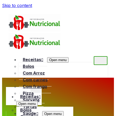
Skip to content
Receitas
Open menu
Bolos
Com Arroz
Com carnes
Com frango
Pizza
Receitas
Sorvete
Open menu
Tortas
Bolos
Saúde
Open menu