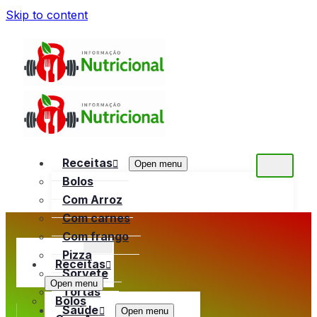
Skip to content
Receitas
Open menu
Bolos
Com Arroz
Com carnes
Com frango
Pizza
Receitas
Sorvete
Open menu
Tortas
Bolos
Saúde
Open menu