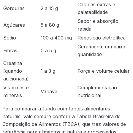
Calorias extras e
Gorduras
2 a 15 g
palatabilidade
Sabor e absorção
Açúcares
5 a 80 g
rápida
Sódio
100 a 400 mg
Reposição eletrolítica
Geralmente em baixa
Fibras
0 a 5 g
quantidade
Creatina
(quando
1 a 3 g
Força e volume celular
adicionada)
Vitaminas e
Complementação
Variável
minerais
nutricional
Para comparar a fundo com fontes alimentares
naturais, vale sempre conferir a Tabela Brasileira de
Composição de Alimentos (TBCA), que traz valores de
referência para alimentos in natura e processados.