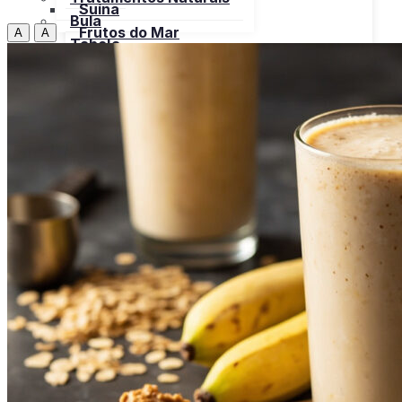
Suína
Bula
Frutos do Mar
A
A
Tabela
Cereais
Nutricional
Frutas
Open menu
Gorduras e Óleos
Bebidas
Leite e Derivados
Carnes
Open menu
Verduras, Hortaliças
Bovina
Bula
Frango
Peru
Suína
Frutos do Mar
X
Cereais
Frutas
Gorduras e Óleos
Leite e Derivados
Verduras, Hortaliças
Bula