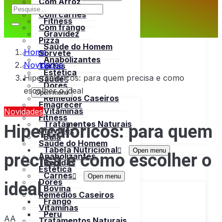
Com Arroz
Emagrecer
Com carnes
Fitness
Com frango
Gravidez
Pizza
Saúde do Homem
Home
Sorvete
Anabolizantes
Novidades
Tortas
Estética
Hipercalóricos: para quem precisa e como
Saúde
Dores
escolher o ideal
Open menu
Remédios Caseiros
Emagrecer
Vitaminas
Novidades
Fitness
Hipercalóricos: para quem
Tratamentos Naturais
Gravidez
Bula
Saúde do Homem
Tabela Nutricional
Open menu
precisa e como escolher o
Anabolizantes
Bebidas
Estética
Carnes
Open menu
ideal
Dores
Bovina
Remédios Caseiros
Frango
Vitaminas
Peru
AA
Tratamentos Naturais