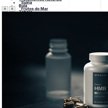
Suína
Bula
Frutos do Mar
A
A
Tabela
Cereais
Nutricional
Frutas
Open menu
Gorduras e Óleos
Bebidas
Leite e Derivados
Carnes
Open menu
Verduras, Hortaliças
Bovina
Bula
Frango
Peru
Suína
Frutos do Mar
X
Cereais
Frutas
Gorduras e Óleos
Leite e Derivados
Verduras, Hortaliças
Bula