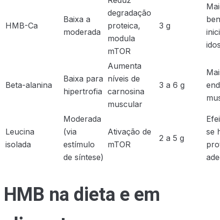
Mai
degradação
Baixa a
ben
HMB-Ca
proteica,
3 g
moderada
inic
modula
ido
mTOR
Aumenta
Mai
Baixa para
níveis de
Beta-alanina
3 a 6 g
end
hipertrofia
carnosina
mus
muscular
Moderada
Efe
Leucina
(via
Ativação de
se 
2 a 5 g
isolada
estímulo
mTOR
pro
de síntese)
ade
HMB na dieta e em