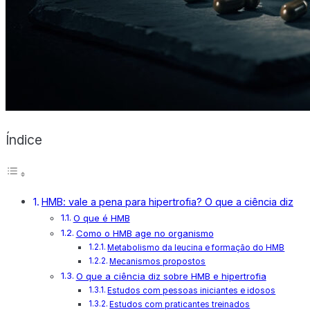
X
Índice
HMB: vale a pena para hipertrofia? O que a ciência diz
O que é HMB
Como o HMB age no organismo
Metabolismo da leucina e formação do HMB
Mecanismos propostos
O que a ciência diz sobre HMB e hipertrofia
Estudos com pessoas iniciantes e idosos
Estudos com praticantes treinados