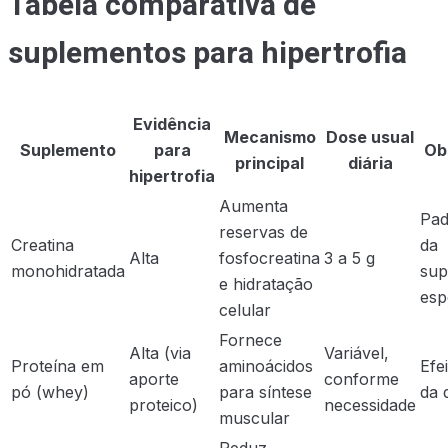
Tabela comparativa de
suplementos para hipertrofia
Evidência
Mecanismo
Dose usual
Suplemento
para
Ob
principal
diária
hipertrofia
Aumenta
Pad
reservas de
Creatina
da
Alta
fosfocreatina
3 a 5 g
monohidratada
sup
e hidratação
esp
celular
Fornece
Alta (via
Variável,
Proteína em
aminoácidos
Efe
aporte
conforme
pó (whey)
para síntese
da d
proteico)
necessidade
muscular
Reduz