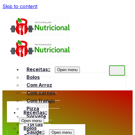
Skip to content
Receitas
Open menu
Bolos
Com Arroz
Com carnes
Com frango
Pizza
Receitas
Sorvete
Open menu
Tortas
Bolos
Saúde
Open menu