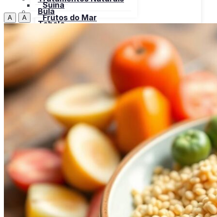
Suína
Bula
Frutos do Mar
A
A
Tabela
Cereais
Nutricional
Frutas
Open menu
Gorduras e Óleos
Bebidas
Leite e Derivados
Carnes
Open menu
Verduras, Hortaliças
Bovina
Bula
Frango
Peru
Suína
Frutos do Mar
X
Cereais
Frutas
Gorduras e Óleos
Leite e Derivados
Verduras, Hortaliças
Bula