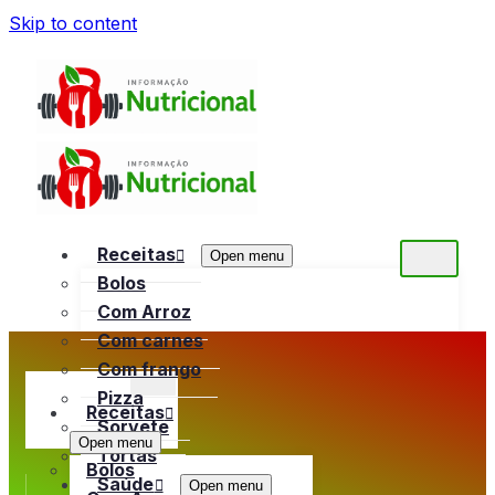
Skip to content
Receitas
Open menu
Bolos
Com Arroz
Com carnes
Com frango
Pizza
Receitas
Sorvete
Open menu
Tortas
Bolos
Saúde
Open menu