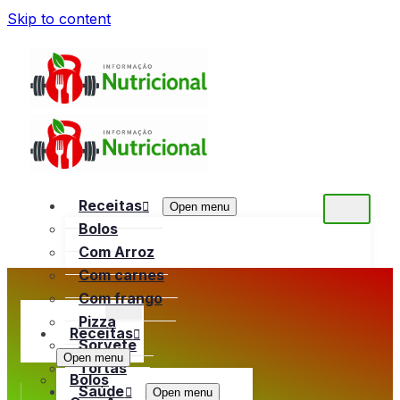
Skip to content
Receitas
Open menu
Bolos
Com Arroz
Com carnes
Com frango
Pizza
Receitas
Sorvete
Open menu
Tortas
Bolos
Saúde
Open menu