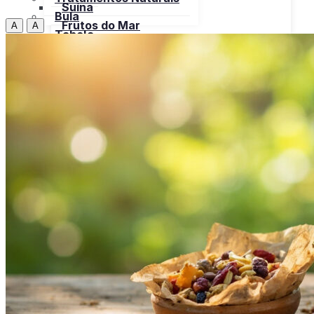
Suína
Bula
Frutos do Mar
A
A
Tabela
Cereais
Nutricional
Frutas
Open menu
Gorduras e Óleos
Bebidas
Leite e Derivados
Carnes
Open menu
Verduras, Hortaliças
Bovina
Bula
Frango
Peru
Suína
Frutos do Mar
X
Cereais
Frutas
Gorduras e Óleos
Leite e Derivados
Verduras, Hortaliças
Bula