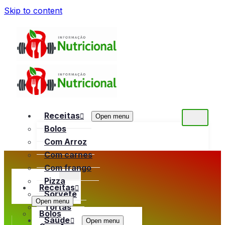
Skip to content
Receitas
Open menu
Bolos
Com Arroz
Com carnes
Com frango
Pizza
Receitas
Sorvete
Open menu
Tortas
Bolos
Saúde
Open menu