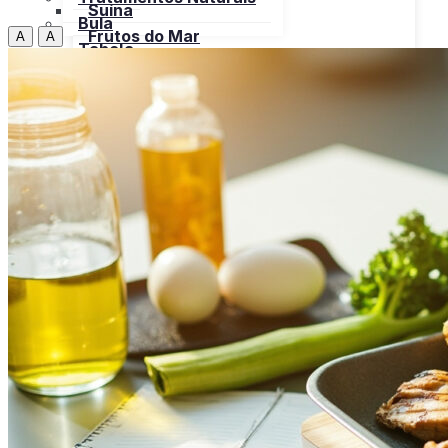
Suína
Bula
Frutos do Mar
A
A
Tabela
Cereais
Nutricional
Frutas
Open menu
Gorduras e Óleos
Bebidas
Leite e Derivados
Carnes
Open menu
Verduras, Hortaliças
Bovina
Bula
Frango
Peru
Suína
Frutos do Mar
X
Cereais
Frutas
Gorduras e Óleos
Leite e Derivados
Verduras, Hortaliças
Bula