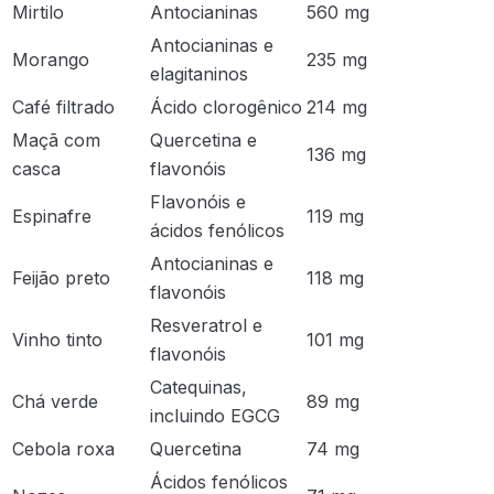
Mirtilo
Antocianinas
560 mg
Antocianinas e
Morango
235 mg
elagitaninos
Café filtrado
Ácido clorogênico
214 mg
Maçã com
Quercetina e
136 mg
casca
flavonóis
Flavonóis e
Espinafre
119 mg
ácidos fenólicos
Antocianinas e
Feijão preto
118 mg
flavonóis
Resveratrol e
Vinho tinto
101 mg
flavonóis
Catequinas,
Chá verde
89 mg
incluindo EGCG
Cebola roxa
Quercetina
74 mg
Ácidos fenólicos