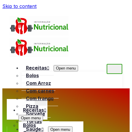
Skip to content
Receitas
Open menu
Bolos
Com Arroz
Com carnes
Com frango
Pizza
Receitas
Sorvete
Open menu
Tortas
Bolos
Saúde
Open menu