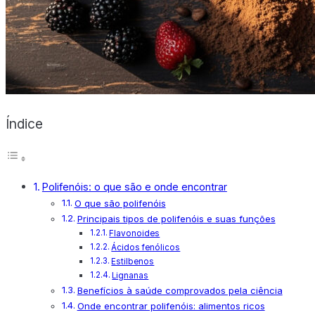
X
Índice
Polifenóis: o que são e onde encontrar
O que são polifenóis
Principais tipos de polifenóis e suas funções
Flavonoides
Ácidos fenólicos
Estilbenos
Lignanas
Benefícios à saúde comprovados pela ciência
Onde encontrar polifenóis: alimentos ricos