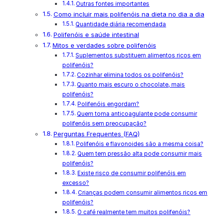
Outras fontes importantes
Como incluir mais polifenóis na dieta no dia a dia
Quantidade diária recomendada
Polifenóis e saúde intestinal
Mitos e verdades sobre polifenóis
Suplementos substituem alimentos ricos em
polifenóis?
Cozinhar elimina todos os polifenóis?
Quanto mais escuro o chocolate, mais
polifenóis?
Polifenóis engordam?
Quem toma anticoagulante pode consumir
polifenóis sem preocupação?
Perguntas Frequentes (FAQ)
Polifenóis e flavonoides são a mesma coisa?
Quem tem pressão alta pode consumir mais
polifenóis?
Existe risco de consumir polifenóis em
excesso?
Crianças podem consumir alimentos ricos em
polifenóis?
O café realmente tem muitos polifenóis?