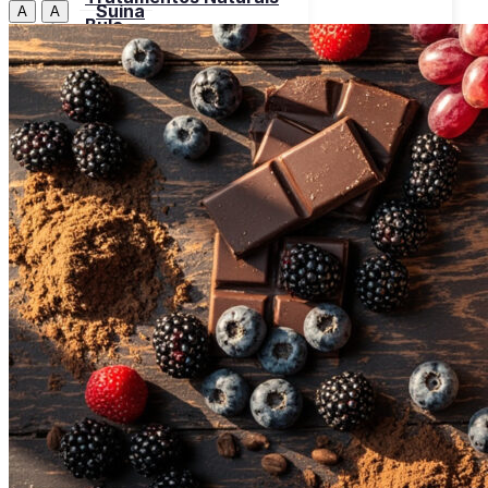
Suína
A
A
Bula
Frutos do Mar
Tabela
Cereais
Nutricional
Frutas
Open menu
Gorduras e Óleos
Bebidas
Leite e Derivados
Carnes
Open menu
Verduras, Hortaliças
Bovina
Bula
Frango
Peru
Suína
Frutos do Mar
X
Cereais
Frutas
Gorduras e Óleos
Leite e Derivados
Verduras, Hortaliças
Bula