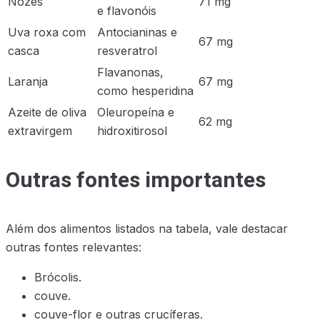
Nozes
71 mg
e flavonóis
Uva roxa com
Antocianinas e
67 mg
casca
resveratrol
Flavanonas,
Laranja
67 mg
como hesperidina
Azeite de oliva
Oleuropeína e
62 mg
extravirgem
hidroxitirosol
Outras fontes importantes
Além dos alimentos listados na tabela, vale destacar
outras fontes relevantes:
Brócolis.
couve.
couve-flor e outras crucíferas.