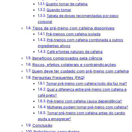
Quanto tomar de cafeína
Quando tomar
Tabela de doses recomendadas por peso
corporal
Tipos de pré-treino com cafeína disponíveis
Pré-treinos com cafeína isolada
Pré-treinos com cafeína combinada a outros
ingredientes ativos
Café e fontes naturais de cafeína
Benefícios comprovados pela ciência
Riscos, efeitos colaterais e contraindicações
Quem deve ter cuidado com pré-treino com cafeína
Perguntas Frequentes (FAQ)
Tomar pré-treino com cafeína todo dia faz mal?
Qual a diferença entre pré-treino com cafeína e
café preto?
Pré-treino com cafeína causa dependência?
Mulheres podem tomar pré-treino com cafeína?
Tomar pré-treino com cafeína antes do cardio
ajuda a emagrecer?
Conclusão
Referências consultadas