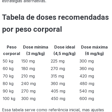
estratégias alternativas.
Tabela de doses recomendadas
por peso corporal
Peso
Dose mínima
Dose ideal
Dose máxima
corporal
(3 mg/kg)
(4,5 mg/kg)
(6 mg/kg)
50 kg
150 mg
225 mg
300 mg
60 kg
180 mg
270 mg
360 mg
70 kg
210 mg
315 mg
420 mg
80 kg
240 mg
360 mg
480 mg
90 kg
270 mg
405 mg
540 mg
100 kg
300 mg
450 mg
600 mg
Essa tabela serve como referência inicial, mas ajustes