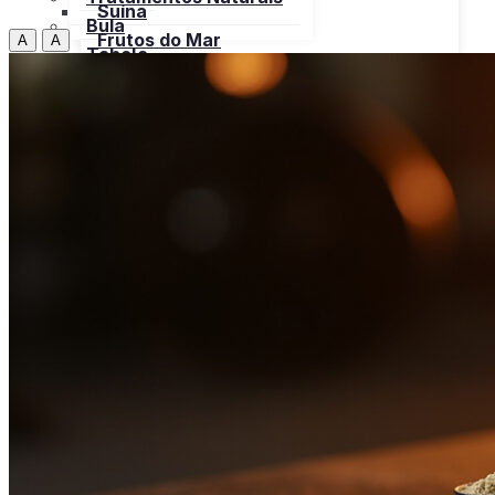
Suína
Bula
Frutos do Mar
A
A
Tabela
Cereais
Nutricional
Frutas
Open menu
Gorduras e Óleos
Bebidas
Leite e Derivados
Carnes
Open menu
Verduras, Hortaliças
Bovina
Bula
Frango
Peru
Suína
Frutos do Mar
X
Cereais
Frutas
Gorduras e Óleos
Leite e Derivados
Verduras, Hortaliças
Bula