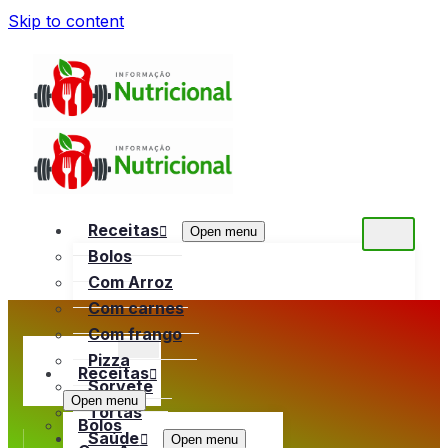
Skip to content
Receitas
Open menu
Bolos
Com Arroz
Com carnes
Com frango
Pizza
Receitas
Sorvete
Open menu
Tortas
Bolos
Saúde
Open menu