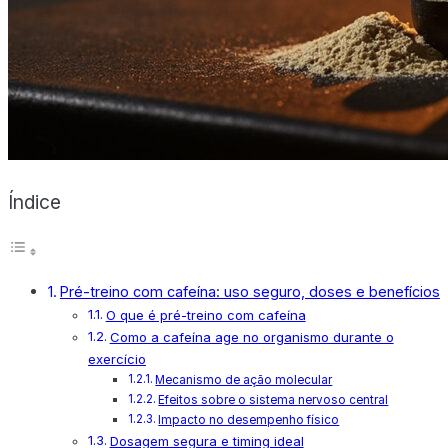
X
Índice
Pré-treino com cafeína: uso seguro, doses e benefícios
O que é pré-treino com cafeína
Como a cafeína age no organismo durante o
exercício
Mecanismo de ação molecular
Efeitos sobre o sistema nervoso central
Impacto no desempenho físico
Dosagem segura e timing ideal