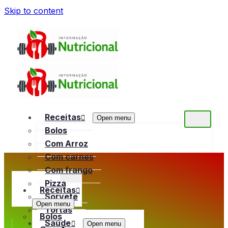
Skip to content
Receitas
Open menu
Bolos
Com Arroz
Com carnes
Com frango
Pizza
Receitas
Sorvete
Open menu
Tortas
Bolos
Saúde
Open menu