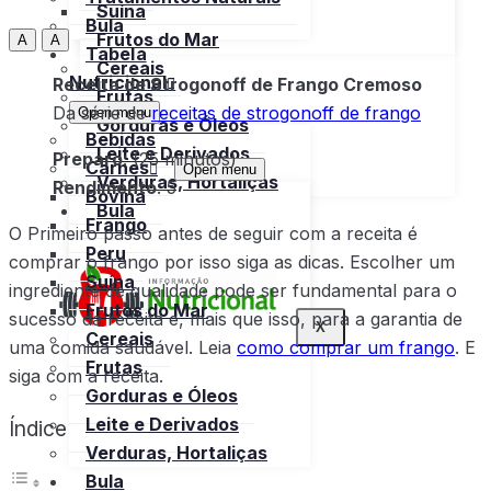
Suína
Bula
Frutos do Mar
A
A
Tabela
Cereais
Nutricional
Receita de Strogonoff de Frango Cremoso
Frutas
Da série de
receitas de strogonoff de frango
Open menu
Gorduras e Óleos
Bebidas
Leite e Derivados
Preparo
: (25 minutos)
Carnes
Open menu
Verduras, Hortaliças
Rendimento
: 5
Bovina
Bula
Frango
O Primeiro passo antes de seguir com a receita é
Peru
comprar o frango por isso siga as dicas. Escolher um
Suína
ingrediente de qualidade pode ser fundamental para o
Frutos do Mar
sucesso da receita e, mais que isso, para a garantia de
X
Cereais
uma comida saudável. Leia
como comprar um frango
. E
Frutas
siga com a receita.
Gorduras e Óleos
Leite e Derivados
Índice
Verduras, Hortaliças
Bula