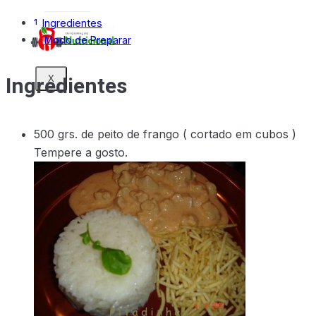
Ingredientes
Modo de Preparar
Ingredientes
X
500 grs. de peito de frango ( cortado em cubos )
Tempere a gosto.