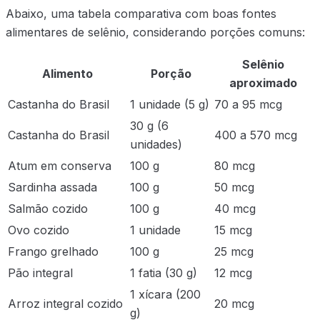
Abaixo, uma tabela comparativa com boas fontes
alimentares de selênio, considerando porções comuns:
Selênio
Alimento
Porção
aproximado
Castanha do Brasil
1 unidade (5 g)
70 a 95 mcg
30 g (6
Castanha do Brasil
400 a 570 mcg
unidades)
Atum em conserva
100 g
80 mcg
Sardinha assada
100 g
50 mcg
Salmão cozido
100 g
40 mcg
Ovo cozido
1 unidade
15 mcg
Frango grelhado
100 g
25 mcg
Pão integral
1 fatia (30 g)
12 mcg
1 xícara (200
Arroz integral cozido
20 mcg
g)