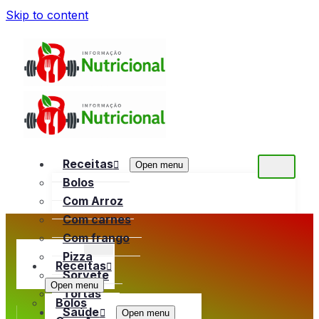
Skip to content
Receitas
Open menu
Bolos
Com Arroz
Com carnes
Com frango
Pizza
Receitas
Sorvete
Open menu
Tortas
Bolos
Saúde
Open menu