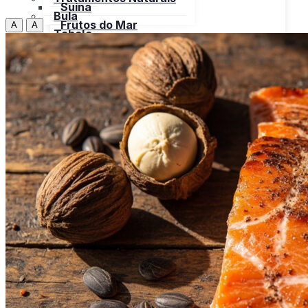
Suína
Bula
Frutos do Mar
A
A
Tabela
Cereais
Nutricional
Frutas
Open menu
Gorduras e Óleos
Bebidas
Leite e Derivados
Carnes
Open menu
Verduras, Hortaliças
Bovina
Bula
Frango
Peru
Suína
Frutos do Mar
X
Cereais
Frutas
Gorduras e Óleos
Leite e Derivados
Verduras, Hortaliças
Bula