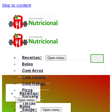
Skip to content
Receitas
Open menu
Bolos
Com Arroz
Com carnes
Com frango
Pizza
Receitas
Sorvete
Open menu
Tortas
Bolos
Saúde
Open menu