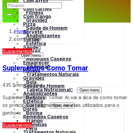
Com Arroz
Emagrecer
Com carnes
Fitness
Com frango
Gravidez
Pizza
Saúde do Homem
Home
Sorvete
Anabolizantes
como tomar
Tortas
Estética
Saúde
Dores
Suplementos
Open menu
Remédios Caseiros
Emagrecer
Suplementos Como Tomar
Vitaminas
Fitness
Tratamentos Naturais
Gravidez
Bula
435
5min para ler
Saúde do Homem
Tabela Nutricional
Open menu
Anabolizantes
Suplementos Como Tomar Ai vai a dica de como tomar
Bebidas
Estética
os principais suplementos, os mais utilizados para o
Carnes
Open menu
Dores
ganho e
Bovina
Remédios Caseiros
Frango
Vitaminas
Suplementos
Peru
Tratamentos Naturais