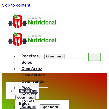
Skip to content
Receitas
Open menu
Bolos
Com Arroz
Com carnes
Com frango
Pizza
Receitas
Sorvete
Open menu
Tortas
Bolos
Saúde
Open menu