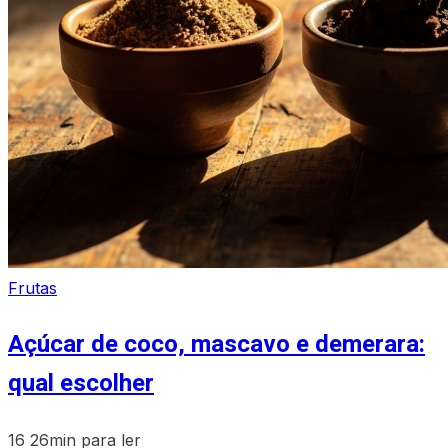
Frutas
Açúcar de coco, mascavo e demerara:
qual escolher
16
26min para ler