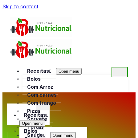
Skip to content
Receitas
Open menu
Bolos
Com Arroz
Com carnes
Com frango
Pizza
Receitas
Sorvete
Open menu
Tortas
Bolos
Saúde
Open menu