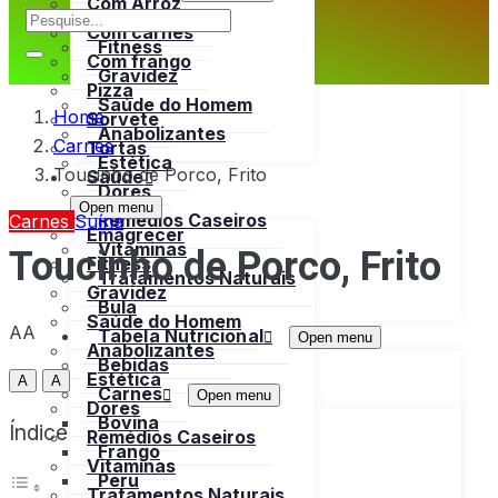
Com Arroz
Emagrecer
Com carnes
Fitness
Com frango
Gravidez
Pizza
Saúde do Homem
Home
Sorvete
Anabolizantes
Carnes
Tortas
Estética
Toucinho de Porco, Frito
Saúde
Dores
Open menu
Remédios Caseiros
Carnes
Suína
Emagrecer
Toucinho de Porco, Frito
Vitaminas
Fitness
Tratamentos Naturais
Gravidez
Bula
Saúde do Homem
AA
Tabela Nutricional
Open menu
Anabolizantes
Bebidas
Estética
A
A
Carnes
Open menu
Dores
Bovina
Índice
Remédios Caseiros
Frango
Vitaminas
Peru
Tratamentos Naturais