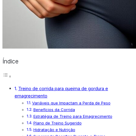
X
Índice
Treino de corrida para queima de gordura e
emagrecimento
Variáveis que Impactam a Perda de Peso
Benefícios da Corrida
Estratégia de Treino para Emagrecimento
Plano de Treino Sugerido
Hidratação e Nutrição