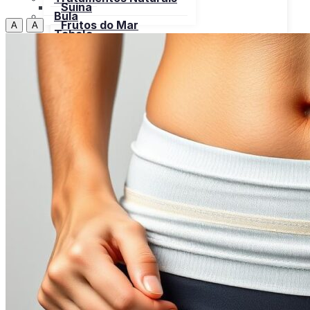
Suína
Bula
Frutos do Mar
A
A
Tabela
Cereais
Nutricional
Frutas
Open menu
Gorduras e Óleos
Bebidas
Leite e Derivados
Carnes
Open menu
Verduras, Hortaliças
Bovina
Bula
Frango
Peru
Suína
Frutos do Mar
X
Cereais
Frutas
Gorduras e Óleos
Leite e Derivados
Verduras, Hortaliças
Bula