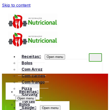
Skip to content
Receitas
Open menu
Bolos
Com Arroz
Com carnes
Com frango
Pizza
Receitas
Sorvete
Open menu
Tortas
Bolos
Saúde
Open menu