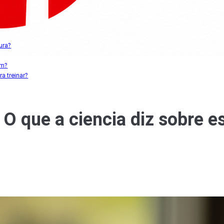
ura?
um?
a treinar?
O que a ciencia diz sobre e