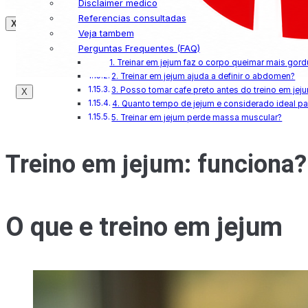
Disclaimer medico
Referencias consultadas
X
Veja tambem
Perguntas Frequentes (FAQ)
1. Treinar em jejum faz o corpo queimar mais gord
2. Treinar em jejum ajuda a definir o abdomen?
3. Posso tomar cafe preto antes do treino em jej
X
4. Quanto tempo de jejum e considerado ideal par
5. Treinar em jejum perde massa muscular?
Treino em jejum: funciona? 
O que e treino em jejum