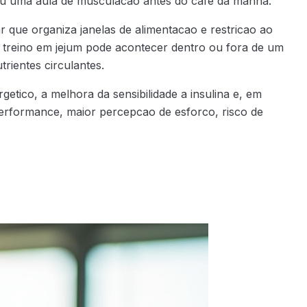
a ou uma aula de musculacao antes do cafe da manha.
r que organiza janelas de alimentacao e restricao ao
O treino em jejum pode acontecer dentro ou fora de um
trientes circulantes.
etico, a melhora da sensibilidade a insulina e, em
erformance, maior percepcao de esforco, risco de