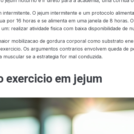
s o jejum noturno e ir direto para a academia, uma corrid
intermitente. O jejum intermitente e um protocolo alimenta
jua por 16 horas e se alimenta em uma janela de 8 horas. 
m: realizar atividade fisica com baixa disponibilidade de nu
aior mobilizacao de gordura corporal como substrato energ
 exercicio. Os argumentos contrarios envolvem queda de p
a muscular se a estrategia for mal conduzida.
 exercicio em jejum