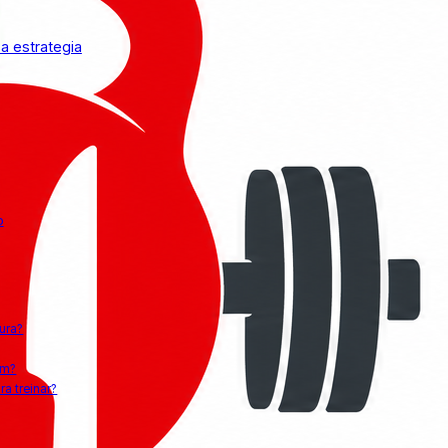
a estrategia
o
ura?
um?
a treinar?