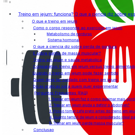
Treino em jejum: funciona? O que a ciencia diz sobre ess
O que e treino em jejum
Como o corpo responde ao exercicio em jejum
Metabolismo de gorduras
Sistema hormonal
O que a ciencia diz sobre perda de gordura
E sobre ganho de massa muscular?
Treino em jejum e saude metabolica
Comparativo: treino em jejum versus treino alimentad
Quando o treino em jejum pode fazer sentido
Quem deve ter cuidado com treino em jejum
Dicas praticas para quem quer experimentar
Perguntas Frequentes (FAQ)
1. Treinar em jejum faz o corpo queimar mais gord
2. Treinar em jejum ajuda a definir o abdomen?
3. Posso tomar cafe preto antes do treino em jej
4. Quanto tempo de jejum e considerado ideal par
5. Treinar em jejum perde massa muscular?
Conclusao