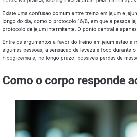
horas. Na pratica, isso significa acordar pela manha apo
Existe uma confusao comum entre treino em jejum e jejum 
longo do dia, como o protocolo 16/8, em que a pessoa je
protocolo de jejum intermitente. O ponto central e apenas u
Entre os argumentos a favor do treino em jejum estao a m
algumas pessoas, a sensacao de leveza e foco durante o
hipoglicemia e, no longo prazo, possiveis perdas de mass
Como o corpo responde ao