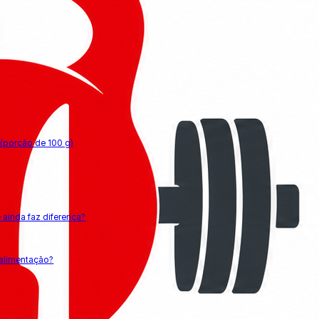
 (porção de 100 g)
 ainda faz diferença?
a alimentação?