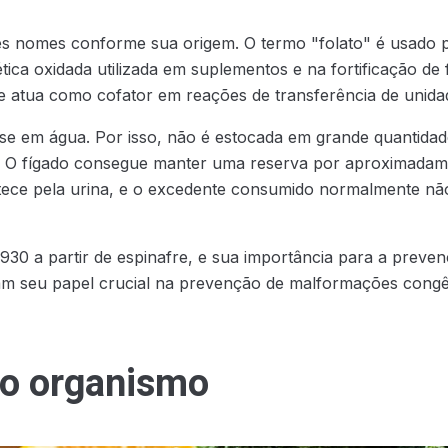
es nomes conforme sua origem. O termo "folato" é usado 
tética oxidada utilizada em suplementos e na fortificação 
ue atua como cofator em reações de transferência de unid
ve-se em água. Por isso, não é estocada em grande quantid
. O fígado consegue manter uma reserva por aproximadame
ntece pela urina, e o excedente consumido normalmente n
 1930 a partir de espinafre, e sua importância para a prev
am seu papel crucial na prevenção de malformações cong
no organismo