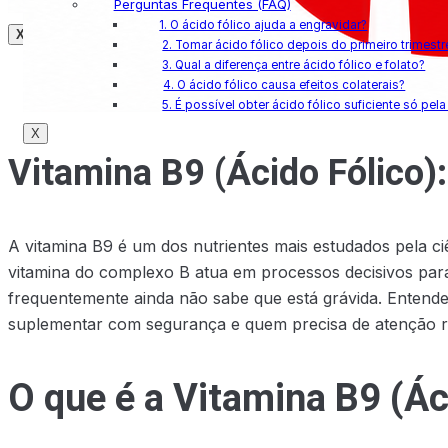
Perguntas Frequentes (FAQ)
1. O ácido fólico ajuda a engravidar?
X
2. Tomar ácido fólico depois do primeiro trimestr
3. Qual a diferença entre ácido fólico e folato?
4. O ácido fólico causa efeitos colaterais?
5. É possível obter ácido fólico suficiente só pel
X
Vitamina B9 (Ácido Fólico):
A vitamina B9 é um dos nutrientes mais estudados pela c
vitamina do complexo B atua em processos decisivos par
frequentemente ainda não sabe que está grávida. Entender
suplementar com segurança e quem precisa de atenção re
O que é a Vitamina B9 (Ác