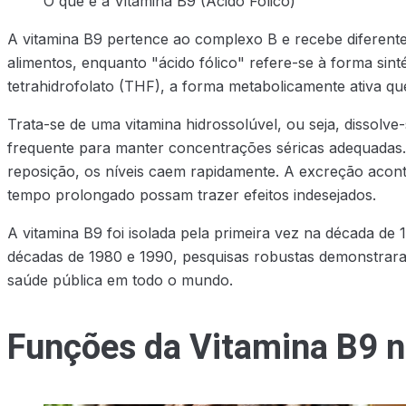
O que é a Vitamina B9 (Ácido Fólico)
A vitamina B9 pertence ao complexo B e recebe diferent
alimentos, enquanto "ácido fólico" refere-se à forma sin
tetrahidrofolato (THF), a forma metabolicamente ativa q
Trata-se de uma vitamina hidrossolúvel, ou seja, dissol
frequente para manter concentrações séricas adequadas
reposição, os níveis caem rapidamente. A excreção aco
tempo prolongado possam trazer efeitos indesejados.
A vitamina B9 foi isolada pela primeira vez na década de
décadas de 1980 e 1990, pesquisas robustas demonstrar
saúde pública em todo o mundo.
Funções da Vitamina B9 