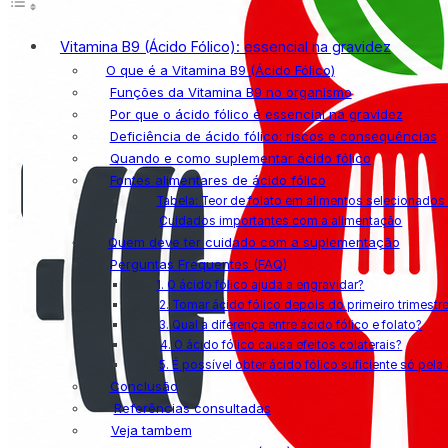
Vitamina B9 (Ácido Fólico): essencial na gravidez
O que é a Vitamina B9 (Ácido Fólico)
Funções da Vitamina B9 no organismo
Por que o ácido fólico é essencial na gravidez
Deficiência de ácido fólico: riscos e consequências
Quando e como suplementar ácido fólico
Fontes alimentares de ácido fólico
Tabela: Teor de folato em alimentos selecionados
Cuidados importantes com a alimentação
Quem deve ter cuidado com a suplementação
Perguntas Frequentes (FAQ)
1. O ácido fólico ajuda a engravidar?
2. Tomar ácido fólico depois do primeiro trimestre
3. Qual a diferença entre ácido fólico e folato?
4. O ácido fólico causa efeitos colaterais?
5. É possível obter ácido fólico suficiente só pel
Conclusão
Referências consultadas
Veja tambem