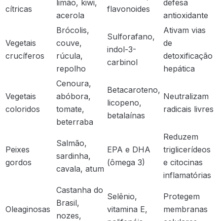
limão, kiwi,
defesa
cítricas
flavonoides
acerola
antioxidante
Brócolis,
Ativam vias
Sulforafano,
Vegetais
couve,
de
indol-3-
crucíferos
rúcula,
detoxificação
carbinol
repolho
hepática
Cenoura,
Betacaroteno,
Vegetais
abóbora,
Neutralizam
licopeno,
coloridos
tomate,
radicais livres
betalaínas
beterraba
Reduzem
Salmão,
Peixes
EPA e DHA
triglicerídeos
sardinha,
gordos
(ômega 3)
e citocinas
cavala, atum
inflamatórias
Castanha do
Selênio,
Protegem
Brasil,
Oleaginosas
vitamina E,
membranas
nozes,