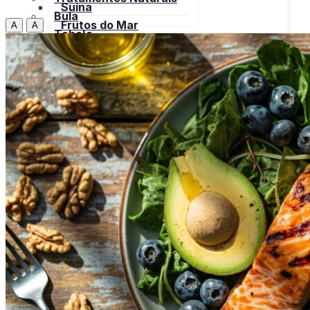
Suína
Bula
Frutos do Mar
A
A
Tabela
Cereais
Nutricional
Frutas
Open menu
Gorduras e Óleos
Bebidas
Leite e Derivados
Carnes
Open menu
Verduras, Hortaliças
Bovina
Bula
Frango
Peru
Suína
Frutos do Mar
X
Cereais
Frutas
Gorduras e Óleos
Leite e Derivados
Verduras, Hortaliças
Bula