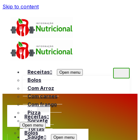
Skip to content
Receitas
Open menu
Bolos
Com Arroz
Com carnes
Com frango
Pizza
Receitas
Sorvete
Open menu
Tortas
Bolos
Saúde
Open menu