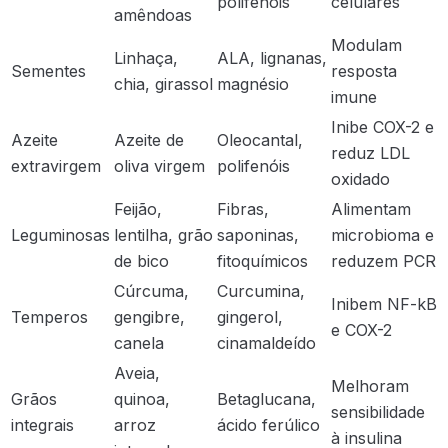
polifenóis
celulares
amêndoas
Modulam
Linhaça,
ALA, lignanas,
Sementes
resposta
chia, girassol
magnésio
imune
Inibe COX-2 e
Azeite
Azeite de
Oleocantal,
reduz LDL
extravirgem
oliva virgem
polifenóis
oxidado
Feijão,
Fibras,
Alimentam
Leguminosas
lentilha, grão
saponinas,
microbioma e
de bico
fitoquímicos
reduzem PCR
Cúrcuma,
Curcumina,
Inibem NF-kB
Temperos
gengibre,
gingerol,
e COX-2
canela
cinamaldeído
Aveia,
Melhoram
Grãos
quinoa,
Betaglucana,
sensibilidade
integrais
arroz
ácido ferúlico
à insulina