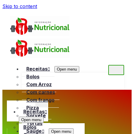
Skip to content
Receitas
Open menu
Bolos
Com Arroz
Com carnes
Com frango
Pizza
Receitas
Sorvete
Open menu
Tortas
Bolos
Saúde
Open menu