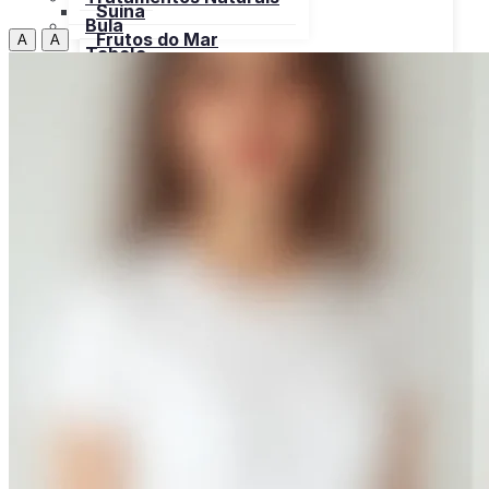
Suína
Bula
Frutos do Mar
A
A
Tabela
Cereais
Nutricional
Frutas
Open menu
Gorduras e Óleos
Bebidas
Leite e Derivados
Carnes
Open menu
Verduras, Hortaliças
Bovina
Bula
Frango
Peru
Suína
Frutos do Mar
X
Cereais
Frutas
Gorduras e Óleos
Leite e Derivados
Verduras, Hortaliças
Bula