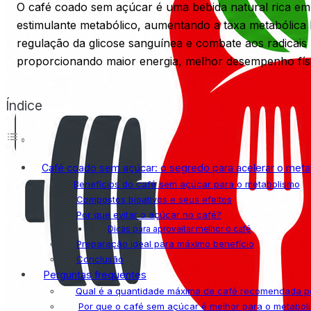
O café coado sem açúcar é uma bebida natural rica em 
estimulante metabólico, aumentando a taxa metabólica 
regulação da glicose sanguínea e combate aos radicais
proporcionando maior energia, melhor desempenho físic
Índice
Café coado sem açúcar: o segredo para acelerar o meta
Benefícios do café sem açúcar para o metabolismo
Compostos bioativos e seus efeitos
Por que evitar o açúcar no café?
Dicas para aproveitar melhor o café
Preparação ideal para máximo benefício
Conclusão
Perguntas frequentes
Qual é a quantidade máxima de café recomendada po
Por que o café sem açúcar é melhor para o metabol