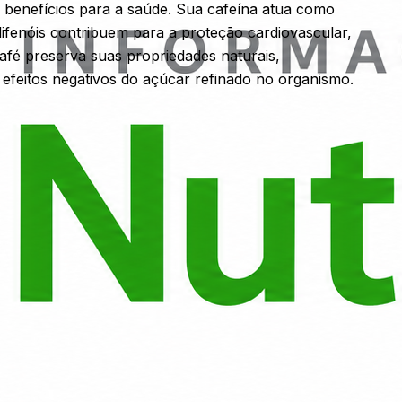
s benefícios para a saúde. Sua cafeína atua como
ifenóis contribuem para a proteção cardiovascular,
afé preserva suas propriedades naturais,
efeitos negativos do açúcar refinado no organismo.