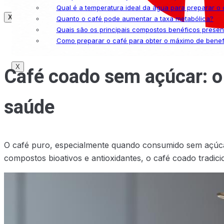
Qual é a temperatura ideal da água para preparar o 
X
Quanto o café pode aumentar a taxa metabólica?
Quais são os principais compostos benéficos presen
Como preparar o café para obter o máximo de benef
Café coado sem açúcar: o
X
saúde
O café puro, especialmente quando consumido sem açúcar
compostos bioativos e antioxidantes, o café coado tradici