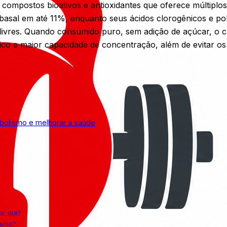
compostos bioativos e antioxidantes que oferece múltiplo
basal em até 11%, enquanto seus ácidos clorogênicos e pol
 livres. Quando consumido puro, sem adição de açúcar, o c
o e maior capacidade de concentração, além de evitar os 
bolismo e melhorar a saúde
r dia?
ismo?