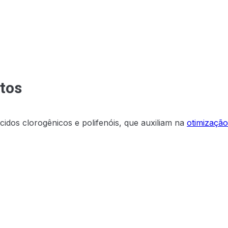
itos
idos clorogênicos e polifenóis, que auxiliam na
otimizaçã