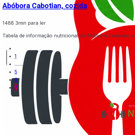
Abóbora Cabotian, cozida
1488
3min para ler
Tabela de informação nutricional da Abóbora Cabotian, c
1
……
5
6
7