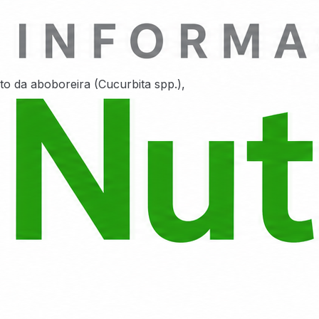
o da aboboreira (Cucurbita spp.),