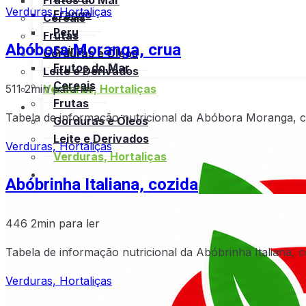
Frutos do Mar
Verduras, Hortaliças
Frango
Cereais
Peru
Frutas
Abóbora Moranga, crua
Suína
Gorduras e Óleos
Frutos do Mar
Leite e Derivados
Cereais
511
2min para ler
Verduras, Hortaliças
Frutas
Bula
Tabela de informação nutricional da Abóbora Moranga, 
Gorduras e Óleos
Leite e Derivados
Verduras, Hortaliças
Verduras, Hortaliças
Bula
Abóbrinha Italiana, cozida
446
2min para ler
Tabela de informação nutricional da Abóbrinha Italiana, 
Verduras, Hortaliças