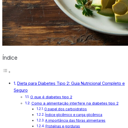
X
Índice
Dieta para Diabetes Tipo 2: Guia Nutricional Completo e
Seguro
O que é diabetes tipo 2
Como a alimentação interfere na diabetes tipo 2
O papel dos carboidratos
Índice glicêmico e carga glicêmica
A importância das fibras alimentares
Proteínas e gorduras