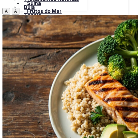
Suína
Bula
Frutos do Mar
A
A
Tabela
Cereais
Nutricional
Frutas
Open menu
Gorduras e Óleos
Bebidas
Leite e Derivados
Carnes
Open menu
Verduras, Hortaliças
Bovina
Bula
Frango
Peru
Suína
Frutos do Mar
X
Cereais
Frutas
Gorduras e Óleos
Leite e Derivados
Verduras, Hortaliças
Bula