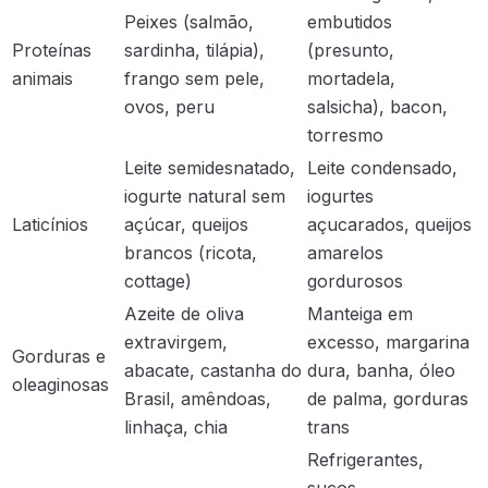
Peixes (salmão,
embutidos
Proteínas
sardinha, tilápia),
(presunto,
animais
frango sem pele,
mortadela,
ovos, peru
salsicha), bacon,
torresmo
Leite semidesnatado,
Leite condensado,
iogurte natural sem
iogurtes
Laticínios
açúcar, queijos
açucarados, queijos
brancos (ricota,
amarelos
cottage)
gordurosos
Azeite de oliva
Manteiga em
extravirgem,
excesso, margarina
Gorduras e
abacate, castanha do
dura, banha, óleo
oleaginosas
Brasil, amêndoas,
de palma, gorduras
linhaça, chia
trans
Refrigerantes,
sucos