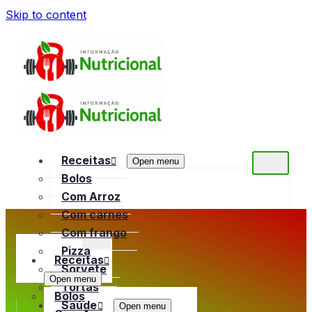
Skip to content
Receitas
Open menu
Bolos
Com Arroz
Com carnes
Com frango
Pizza
Receitas
Sorvete
Open menu
Tortas
Bolos
Saúde
Open menu