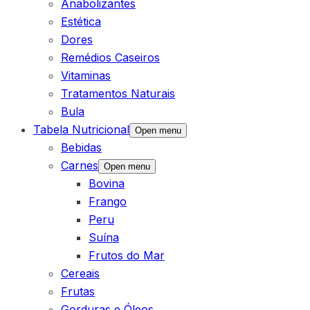
Anabolizantes
Estética
Dores
Remédios Caseiros
Vitaminas
Tratamentos Naturais
Bula
Tabela Nutricional
Open menu
Bebidas
Carnes
Open menu
Bovina
Frango
Peru
Suína
Frutos do Mar
Cereais
Frutas
Gorduras e Óleos