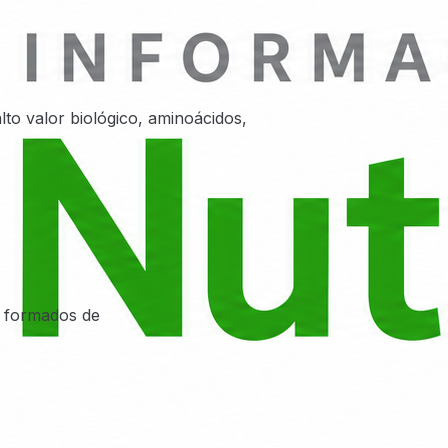
to valor biológico, aminoácidos,
o formados de