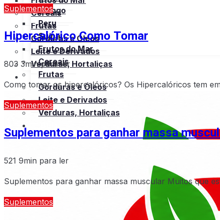
Frutos do Mar
Suplementos
Frango
Cereais
Peru
Frutas
Hipercalórico Como Tomar
Suína
Gorduras e Óleos
Frutos do Mar
Leite e Derivados
Cereais
803
3min para ler
Verduras, Hortaliças
Frutas
Bula
Como tomar os hipercalóricos? Os Hipercalóricos tem em
Gorduras e Óleos
Leite e Derivados
Suplementos
Verduras, Hortaliças
Bula
Suplementos para ganhar massa muscul
521
9min para ler
Suplementos para ganhar massa muscular Muitos que estã
Suplementos