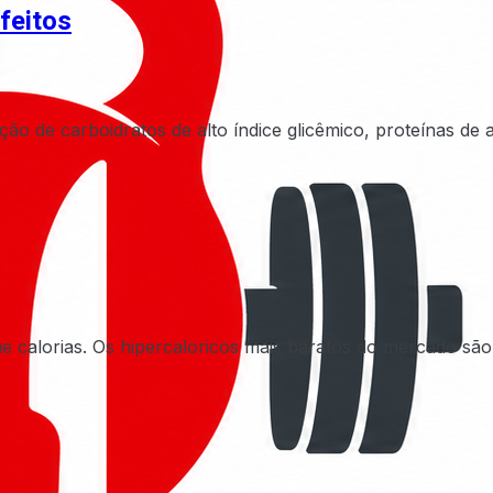
feitos
de carboidratos de alto índice glicêmico, proteínas de al
e calorias. Os hipercaloricos mais baratos do mercado sã