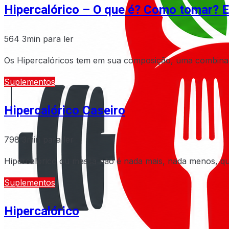
Hipercalórico – O que é? Como tomar? E
564
3min para ler
Os Hipercalóricos tem em sua composição, uma combinação 
Suplementos
Hipercalórico Caseiro
798
3min para ler
Hipercalórico ou massa não é nada mais, nada menos, qu
Suplementos
Hipercalórico