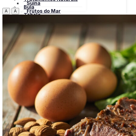
Suína
Bula
Frutos do Mar
A
A
Tabela
Cereais
Nutricional
Frutas
Open menu
Gorduras e Óleos
Bebidas
Leite e Derivados
Carnes
Open menu
Verduras, Hortaliças
Bovina
Bula
Frango
Peru
Suína
Frutos do Mar
X
Cereais
Frutas
Gorduras e Óleos
Leite e Derivados
Verduras, Hortaliças
Bula