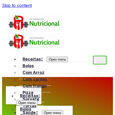
Skip to content
Receitas
Open menu
Bolos
Com Arroz
Com carnes
Com frango
Pizza
Receitas
Sorvete
Open menu
Tortas
Bolos
Saúde
Open menu