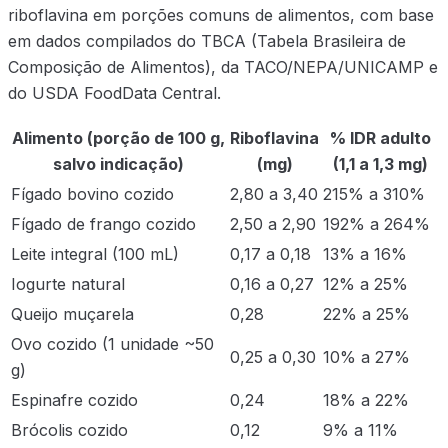
riboflavina em porções comuns de alimentos, com base
em dados compilados do TBCA (Tabela Brasileira de
Composição de Alimentos), da TACO/NEPA/UNICAMP e
do USDA FoodData Central.
Alimento (porção de 100 g,
Riboflavina
% IDR adulto
salvo indicação)
(mg)
(1,1 a 1,3 mg)
Fígado bovino cozido
2,80 a 3,40
215% a 310%
Fígado de frango cozido
2,50 a 2,90
192% a 264%
Leite integral (100 mL)
0,17 a 0,18
13% a 16%
Iogurte natural
0,16 a 0,27
12% a 25%
Queijo muçarela
0,28
22% a 25%
Ovo cozido (1 unidade ~50
0,25 a 0,30
10% a 27%
g)
Espinafre cozido
0,24
18% a 22%
Brócolis cozido
0,12
9% a 11%