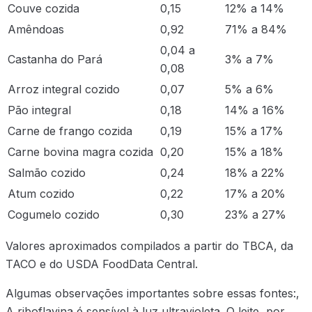
Couve cozida
0,15
12% a 14%
Amêndoas
0,92
71% a 84%
0,04 a
Castanha do Pará
3% a 7%
0,08
Arroz integral cozido
0,07
5% a 6%
Pão integral
0,18
14% a 16%
Carne de frango cozida
0,19
15% a 17%
Carne bovina magra cozida
0,20
15% a 18%
Salmão cozido
0,24
18% a 22%
Atum cozido
0,22
17% a 20%
Cogumelo cozido
0,30
23% a 27%
Valores aproximados compilados a partir do TBCA, da
TACO e do USDA FoodData Central.
Algumas observações importantes sobre essas fontes:,
A riboflavina é sensível à luz ultravioleta. O leite, por